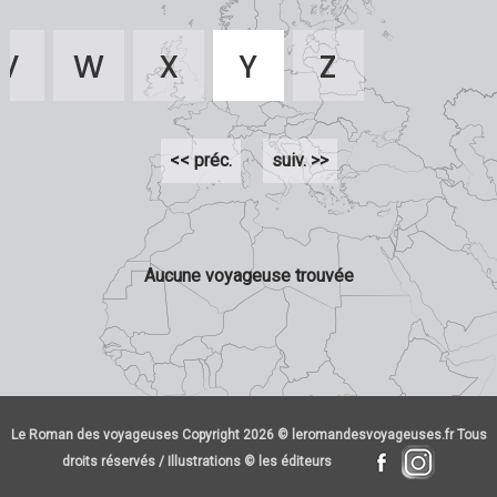
V
W
X
Y
Z
<< préc.
suiv. >>
Aucune voyageuse trouvée
Le Roman des voyageuses Copyright 2026 © leromandesvoyageuses.fr Tous
droits réservés / Illustrations © les éditeurs