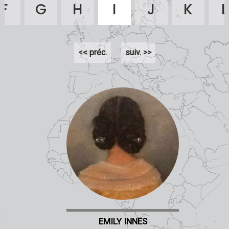
F
G
H
I
J
K
L
<< préc.
suiv. >>
EMILY INNES