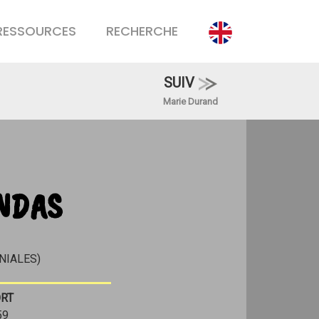
RESSOURCES
RECHERCHE
SUIV
Marie Durand
NDAS
NIALES)
RT
59