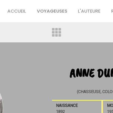
ACCUEIL
VOYAGEUSES
L'AUTEURE
ANNE DU
(CHASSEUSE, COLO
NAISSANCE
MO
1892
19